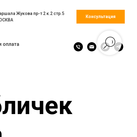
ршала Жукова пр-т 2 к.2 стр.5
Консультация
ОСКВА
и оплата
бличек
а