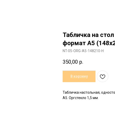
Табличка на стол
формат А5 (148х
NT-05-ORG-A5-148210-H
350,00
р.
В корзину
Табличка настольная, одност
А5. Оргстекло 1,5 мм.